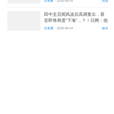
日本通
·
2026-08-05
社会
田中圭丑闻风波后高调复出，甚
至即将再度“下海”…？！日网：他
很火吗？
日本通
·
2026-08-04
娱乐
日本医美圈震动：樱花妹开始告
别“低价美容”，她们越来越理智
了？
日本通
·
2026-08-03
时尚
专题