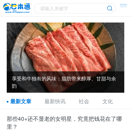
请输入关键字
享受和牛独有的风味：脂肪带来醇厚、甘甜与余
韵
最新快讯
社会
文化
最新文章
那些40+还不显老的女明星，究竟把钱花在了哪
里？