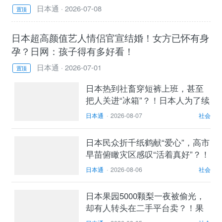
日本通
·
2026-07-08
置顶
日本超高颜值艺人情侣官宣结婚！女方已怀有身
孕？日网：孩子得有多好看！
日本通
·
2026-07-01
置顶
日本热到社畜穿短裤上班，甚至
把人关进“冰箱”？！日本人为了续
命到底有多拼…
日本通
·
2026-08-07
社会
日本民众折千纸鹤献“爱心”，高市
早苗俯瞰灾区感叹“活着真好”？！
熊本哀嚎：都是废
日本通
·
2026-08-06
社会
日本果园5000颗梨一夜被偷光，
却有人转头在二手平台卖？！果
农大哭：我不干了！