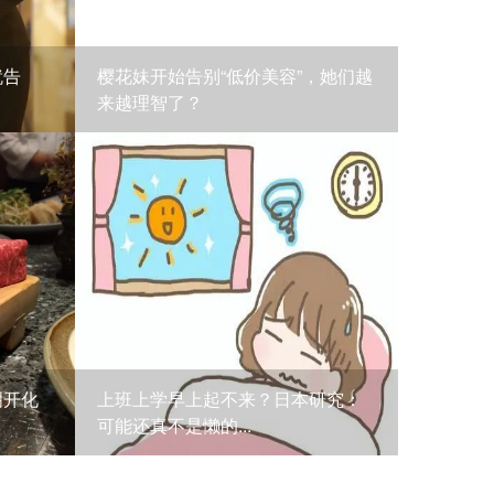
就告
樱花妹开始告别“低价美容”，她们越
来越理智了？
明开化
上班上学早上起不来？日本研究：
可能还真不是懒的...