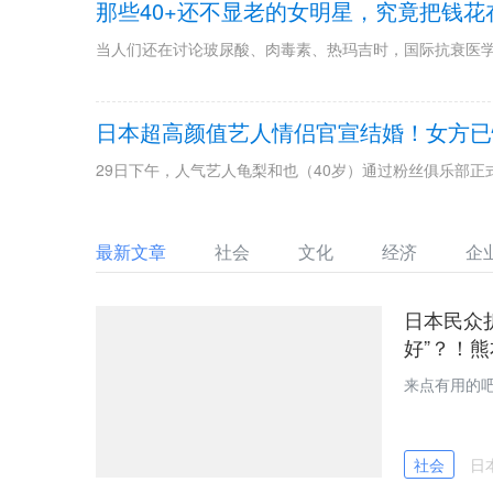
那些40+还不显老的女明星，究竟把钱花
当人们还在讨论玻尿酸、肉毒素、热玛吉时，国际抗衰医
日本超高颜值艺人情侣官宣结婚！女方已
29日下午，人气艺人龟梨和也（40岁）通过粉丝俱乐部正
最新文章
社会
文化
经济
企
日本民众
好”？！
来点有用的
社会
日