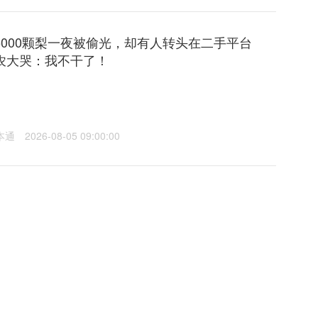
5000颗梨一夜被偷光，却有人转头在二手平台
农大哭：我不干了！
本通
2026-08-05 09:00:00
闻风波后高调复出，甚至即将再度“下海”…？！日
火吗？
是会通过舞台剧和新剧翻盘，还是继续沦为众矢之的，我们就拭
本通
2026-08-04 09:00:00