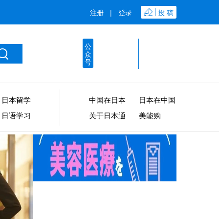
注册
|
登录
投 稿
公
众
号
日本留学
中国在日本
日本在中国
日语学习
关于日本通
美能购