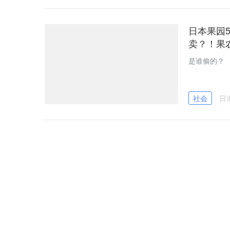
日本果园
卖？！果
是谁偷的？
社会
日
田中圭丑
网：他很
究竟田中圭
目以待吧。
娱乐
日