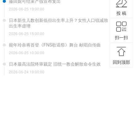
藤田妮可结束产假宣布复出
2026-06-25 19:00:00
投 稿
日本新生儿数创新低但出生率上升？女性人口锐减致
出生率虚增
2026-06-25 15:00:00
扫一扫
能年玲奈将首登《FNS歌谣祭》舞台 献唱自传曲
2026-06-25 10:30:00
回到顶部
日本最高法院终审裁定 旧统一教会解散命令生效
2026-06-24 19:00:00
AKB又有人剃光头了？事务所否认剃头要求并解除合
约
2026-06-24 15:00:00
高市早苗冲绳演讲遇冷？现场爆发强烈抗议
2026-06-24 10:30:00