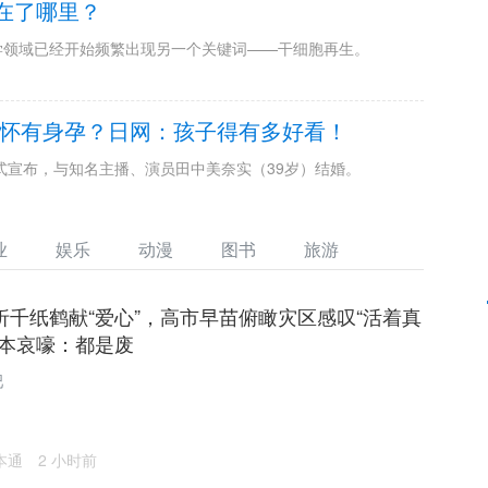
在了哪里？
学领域已经开始频繁出现另一个关键词——干细胞再生。
怀有身孕？日网：孩子得有多好看！
式宣布，与知名主播、演员田中美奈实（39岁）结婚。
业
娱乐
动漫
图书
旅游
折千纸鹤献“爱心”，高市早苗俯瞰灾区感叹“活着真
熊本哀嚎：都是废
吧
本通
2 小时前