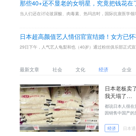
那些40+还不显老的女明星，究竟把钱花在
当人们还在讨论玻尿酸、肉毒素、热玛吉时，国际抗衰医学领
日本超高颜值艺人情侣官宣结婚！女方已怀
29日下午，人气艺人龟梨和也（40岁）通过粉丝俱乐部正式
最新文章
社会
文化
经济
企业
日本老板卖
我天塌了…
都说日本人很在
因销售中国产的
经济
日本通