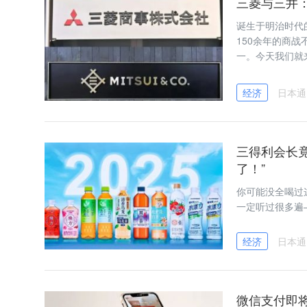
三菱与三井
诞生于明治时代
150余年的商
一。今天我们就
经济
日本通
三得利会长
了！”
你可能没全喝过
一定听过很多遍
经济
日本通
微信支付即将