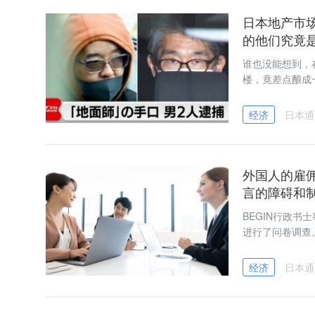
日本地产市场
的他们究竟
谁也没能想到，
楼，竟差点酿成一
经济
日本通
外国人的雇佣
言的障碍和
BEGIN行政书
进行了问卷调查
经济
日本通