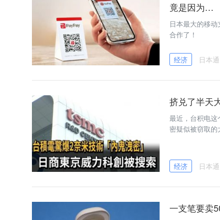
竟是因为…
日本最大的移动
合作了！
经济
日本通
挤兑了半天
最近，台积电这
密疑似被窃取的
经济
日本通
一支笔要卖5