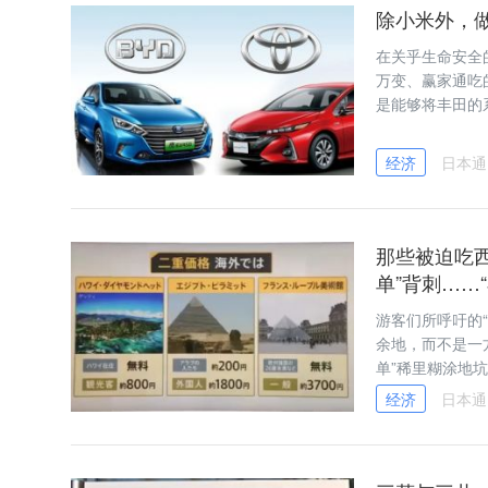
除小米外，
在关乎生命安全
万变、赢家通吃
是能够将丰田的
的企业。
经济
日本通
那些被迫吃
单”背刺……
游客们所呼吁的
余地，而不是一
单”稀里糊涂地
经济
日本通