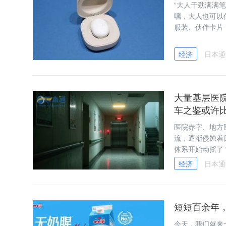
“大人干劲满满
嘿，大人也可以
服装、伙伴卡片
经济
日本通
大量基层医
车之鉴或许
医院赤字、地方
流，逐渐侵蚀着
体系开始动摇了
经济
日本通
短短百余年
今天，我们就来