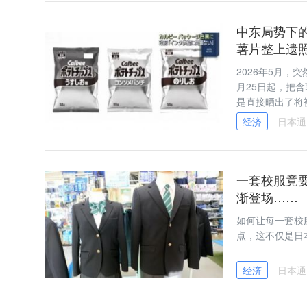
中东局势下
薯片整上遗
2026年5月
月25日起，把
是直接晒出了将
经济
日本通
一套校服竟要
渐登场……
如何让每一套校
点，这不仅是日
经济
日本通