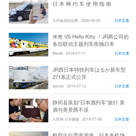
日 本 网 约 车 使 用 指 南
九州旅游信息网
·
2020-08-30
日本交通
米奇 VS Hello Kitty ！JR两公司的
各自联动主题列车疾驰日本
Merak
·
2019-07-17
日本交通
JR西日本特快列车はるか新车型
271系正式公开
spruce
·
2019-07-12
日本交通
静冈县策划“日本酒列车”旅行 美
酒与美景两不误
人民网-日本频道
·
2019-07-08
日本交通
航空出行需求渐涨，日本各机场