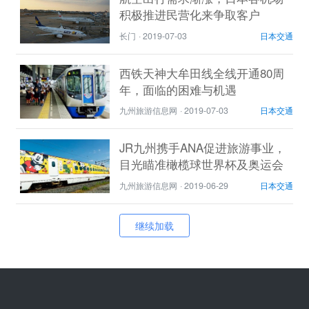
积极推进民营化来争取客户
长门
·
2019-07-03
日本交通
西铁天神大牟田线全线开通80周
年，面临的困难与机遇
九州旅游信息网
·
2019-07-03
日本交通
JR九州携手ANA促进旅游事业，
目光瞄准橄榄球世界杯及奥运会
期间外国游客
九州旅游信息网
·
2019-06-29
日本交通
继续加载