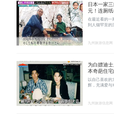
日本一家三
元！连厕纸都
在最近看的一
到人烟罕至的
九州旅游信息网
为白嫖迪士
本奇葩住宅
以自己喜欢的
辉，充满爱与
九州旅游信息网