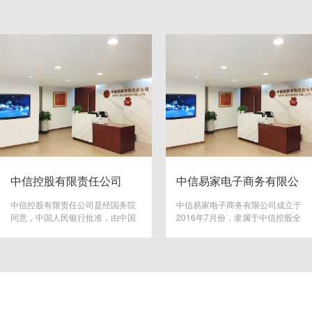
中信控股有限责任公司
中信易家电子商务有限公
司
中信控股有限责任公司是经国务院
中信易家电子商务有限公司成立于
同意，中国人民银行批准，由中国
2016年7月份，隶属于中信控股全
中信集团出资设立的国有独资有限
资子公司，注册资本1亿元。 愿
责任公司。 成立于2002年8月份，
景：成为中国消费互联网社区的领
受中信集团委托，管理银行、证
导者。 使命：承接中信集团消费互
券、保险、信托、资产管理、期
联网板块，为TOC用户与TOB客户
货、租赁、基金、信用卡等金融企
提供保质、优选、多元的商品与服
业，强化风险管理，统一配置和有
务。 核心价值观：诚信、创新、卓
效利用资源，发挥品牌效应和协同
越。