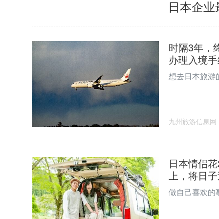
日本企业
效应，提供全方位服务，以实现效
益最大化。 母公司中信集团成立于
1979年，历经三十七年的发展，现
已成为综合性的跨国集团，业务板
块由金融与非金融组成，目前位居
时隔3年，
世界500强第156名。
办理入境手
想去日本旅游
九州旅游信息网
日本情侣花
上，将日子
做自己喜欢的