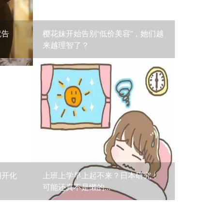
就告
樱花妹开始告别“低价美容”，她们越
来越理智了？
明开化
上班上学早上起不来？日本研究：
可能还真不是懒的...