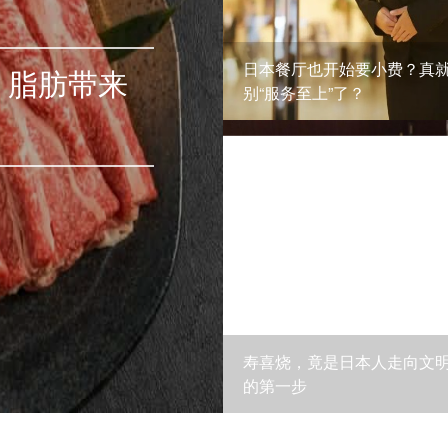
日本餐厅也开始要小费？真
：脂肪带来
别“服务至上”了？
寿喜烧，竟是日本人走向文
的第一步