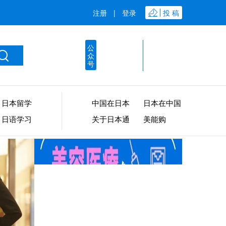
注册
|
登录
投 稿
公
众
号
日本留学
中国在日本
日本在中国
日语学习
关于日本通
美能购