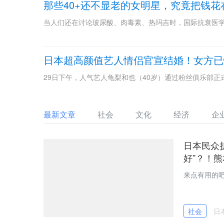
那些40+还不显老的女明星，究竟把钱花
当人们还在讨论玻尿酸、肉毒素、热玛吉时，国际抗衰医
日本超高颜值艺人情侣官宣结婚！女方已
29日下午，人气艺人龟梨和也（40岁）通过粉丝俱乐部正
最新文章
社会
文化
经济
企
日本民众
好”？！
来点有用的
社会
日