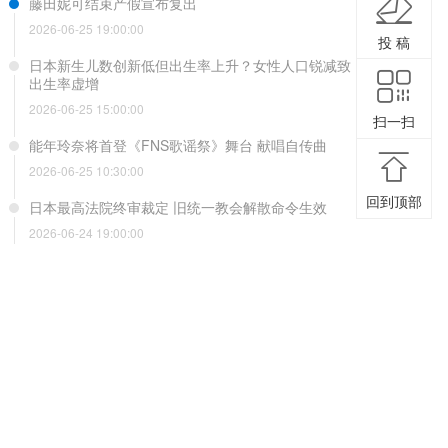
藤田妮可结束产假宣布复出
2026-06-25 19:00:00
投 稿
日本新生儿数创新低但出生率上升？女性人口锐减致
出生率虚增
2026-06-25 15:00:00
扫一扫
能年玲奈将首登《FNS歌谣祭》舞台 献唱自传曲
2026-06-25 10:30:00
回到顶部
日本最高法院终审裁定 旧统一教会解散命令生效
2026-06-24 19:00:00
AKB又有人剃光头了？事务所否认剃头要求并解除合
约
2026-06-24 15:00:00
高市早苗冲绳演讲遇冷？现场爆发强烈抗议
2026-06-24 10:30:00