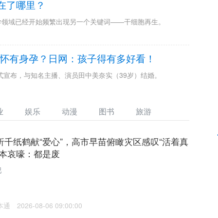
在了哪里？
学领域已经开始频繁出现另一个关键词——干细胞再生。
怀有身孕？日网：孩子得有多好看！
式宣布，与知名主播、演员田中美奈实（39岁）结婚。
业
娱乐
动漫
图书
旅游
折千纸鹤献“爱心”，高市早苗俯瞰灾区感叹“活着真
熊本哀嚎：都是废
吧
本通
2026-08-06 09:00:00