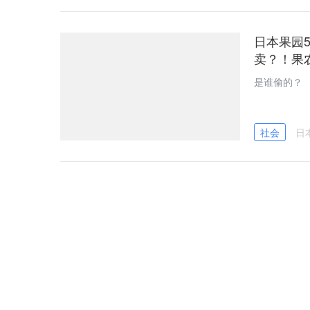
日本果园
卖？！果
是谁偷的？
社会
日
田中圭丑
网：他很
究竟田中圭
目以待吧。
娱乐
日