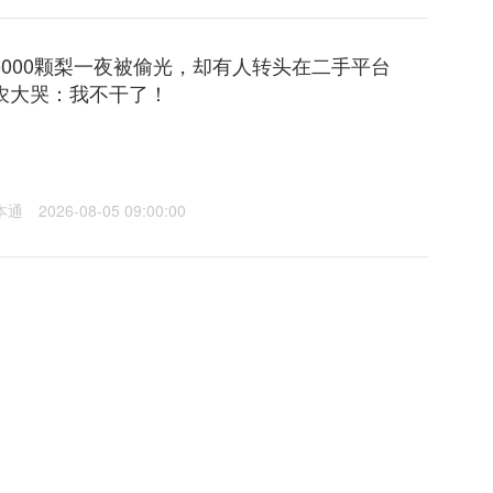
5000颗梨一夜被偷光，却有人转头在二手平台
农大哭：我不干了！
本通
2026-08-05 09:00:00
闻风波后高调复出，甚至即将再度“下海”…？！日
火吗？
是会通过舞台剧和新剧翻盘，还是继续沦为众矢之的，我们就拭
本通
2026-08-04 09:00:00