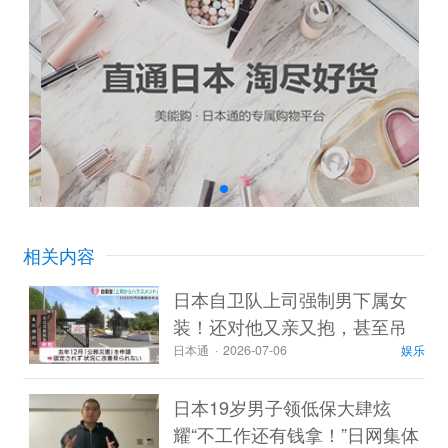
相关内容
日本自卫队上司强制男下属女
装！还对他又亲又抱，甚至吊
上高空…日网：这也太“黑”了！
日本通
·
2026-07-06
娱乐
日本19岁男子领低保大肆炫
耀“不工作还有钱拿！”日网集体