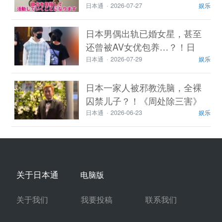
破防大骂！
日本通
·
2026-07-27
娱乐
日本男偶出轨已婚女星，甚至
还曾被AV女优包养…？！日
网：你看我说啥来着！
日本通
·
2026-07-29
娱乐
日本一家人被邪教洗脑，全裸
囚禁儿子？！《周处除三害》
竟走进现实…
日本通
·
2026-06-23
娱乐
关于日本通
电脑版
关于我们
我要投稿
联系我们