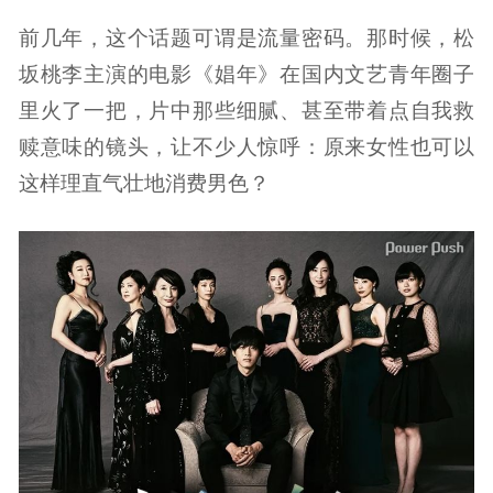
前几年，这个话题可谓是流量密码。那时候，松
坂桃李主演的电影《娼年》在国内文艺青年圈子
里火了一把，片中那些细腻、甚至带着点自我救
赎意味的镜头，让不少人惊呼：原来女性也可以
这样理直气壮地消费男色？