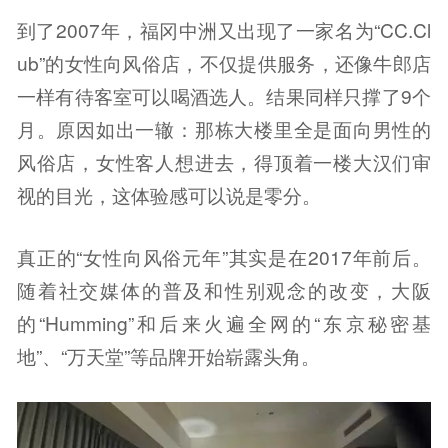
到了2007年，福冈中洲又出现了一家名为“CC.Cl
ub”的女性向风俗店，不仅提供服务，还像牛郎店
一样有待客室可以喝酒选人。结果同样只撑了9个
月。原因如出一辙：那栋大楼里全是面向男性的
风俗店，女性客人想进去，得顶着一楼大汉们审
视的目光，这体验感可以说是零分。
真正的“女性向风俗元年”其实是在2017年前后。
随着社交媒体的普及和性别观念的改变，大阪
的“Humming”和后来火遍全网的“东京秘密基
地”、“万天堂”等品牌开始崭露头角。