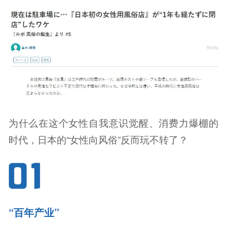
为什么在这个女性自我意识觉醒、消费力爆棚的
时代，日本的“女性向风俗”反而玩不转了？
“百年产业”