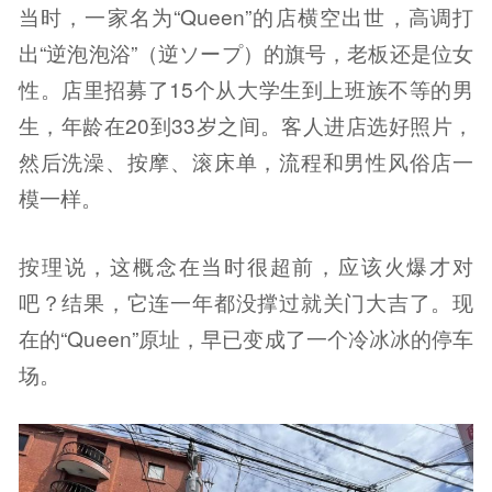
当时，一家名为“Queen”的店横空出世，高调打
出“逆泡泡浴”（逆ソープ）的旗号，老板还是位女
性。店里招募了15个从大学生到上班族不等的男
生，年龄在20到33岁之间。客人进店选好照片，
然后洗澡、按摩、滚床单，流程和男性风俗店一
模一样。
按理说，这概念在当时很超前，应该火爆才对
吧？结果，它连一年都没撑过就关门大吉了。现
在的“Queen”原址，早已变成了一个冷冰冰的停车
场。