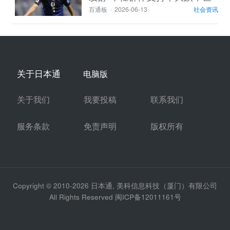
界杯日本队球员现强奸犯遭抵
百通板
·
2026-06-13
社会资讯
制？任天堂新直面会发布 | 百通
板
关于日本通
电脑版
关于我们
我要投稿
联系我们
服务条款
免责声明
版权所有
Copyright © 2010-2026 日本通, 美科信息科技（厦门）有限公司
All Rights Reserved
闽ICP备12011161号