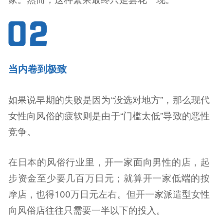
当内卷到极致
如果说早期的失败是因为“没选对地方”，那么现代
女性向风俗的疲软则是由于“门槛太低”导致的恶性
竞争。
在日本的风俗行业里，开一家面向男性的店，起
步资金至少要几百万日元；就算开一家低端的按
摩店，也得100万日元左右。但开一家派遣型女性
向风俗店往往只需要一半以下的投入。