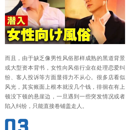
而且，由于缺乏像男性风俗那样成熟的黑道背景
或大型资本背书，女性向风俗行业在处理恋爱纠
纷、客人投诉等方面显得力不从心。很多店看似
风光，其实账面上根本就没几个钱，徘徊在有上
顿没下顿的悬崖边，一旦遇到一些突发情况或者
陷入纠纷，只能直接卷铺盖走人。