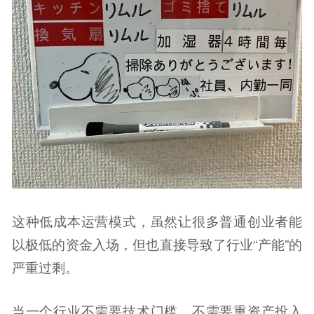
这种低成本运营模式，虽然让很多普通创业者能
以极低的资金入场，但也直接导致了行业“产能”的
严重过剩。
当一个行业不需要技术门槛、不需要重资产投入