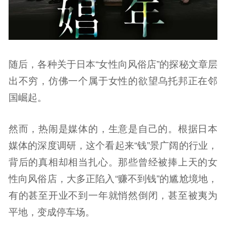
随后，各种关于日本“女性向风俗店”的探秘文章层
出不穷，仿佛一个属于女性的欲望乌托邦正在邻
国崛起。
然而，热闹是媒体的，生意是自己的。根据日本
媒体的深度调研，这个看起来“钱”景广阔的行业，
背后的真相却相当扎心。那些曾经被捧上天的女
性向风俗店，大多正陷入“赚不到钱”的尴尬境地，
有的甚至开业不到一年就悄然倒闭，甚至被夷为
平地，变成停车场。