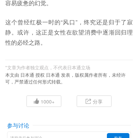
容易疲惫的幻觉。
这个曾经红极一时的“风口”，终究还是归于了寂
静。或许，这正是女性在欲望消费中逐渐回归理
性的必经之路。
*
文章为作者独立观点，不代表日本通立场
本文由 日本通 授权 日本通 发表，版权属作者所有，未经许
可，严禁通过任何形式转载。
1000+
分享
参与讨论