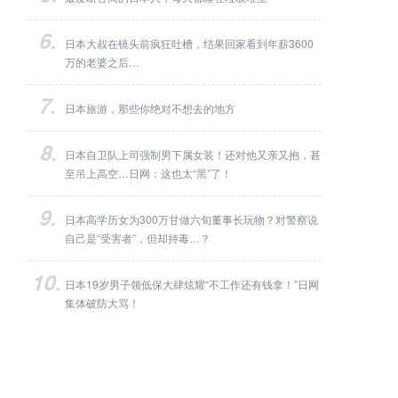
日本大叔在镜头前疯狂吐槽，结果回家看到年薪3600
万的老婆之后…
日本旅游，那些你绝对不想去的地方
日本自卫队上司强制男下属女装！还对他又亲又抱，甚
至吊上高空…日网：这也太“黑”了！
日本高学历女为300万甘做六旬董事长玩物？对警察说
自己是“受害者”，但却持毒…？
日本19岁男子领低保大肆炫耀“不工作还有钱拿！”日网
集体破防大骂！