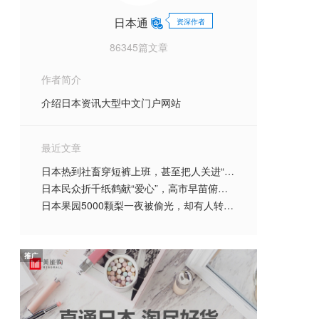
日本通
资深作者
86345篇文章
作者简介
介绍日本资讯大型中文门户网站
最近文章
日本热到社畜穿短裤上班，甚至把人关进“冰箱”？！日本人为了续命到底有多拼…
日本民众折千纸鹤献“爱心”，高市早苗俯瞰灾区感叹“活着真好”？！熊本哀嚎：都是废
日本果园5000颗梨一夜被偷光，却有人转头在二手平台卖？！果农大哭：我不干了！