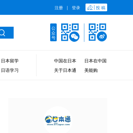
注册
|
登录
投 稿
公
众
号
日本留学
中国在日本
日本在中国
日语学习
关于日本通
美能购