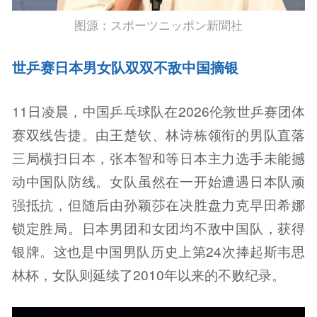
图源：スポーツニッポン新聞社
世乒赛日本男女队双双不敌中国摘银
11日凌晨，中国乒乓球队在2026伦敦世乒赛团体
赛双线告捷。由王楚钦、林诗栋领衔的男队直落
三局横扫日本，张本智和等日本主力选手未能撼
动中国队防线。女队虽然在一开始遭遇日本队顽
强抵抗，但随后由孙颖莎在决胜盘力克早田希娜
锁定胜局。日本男团和女团均不敌中国队，获得
银牌。这也是中国男队历史上第24次捧起斯韦思
林杯，女队则延续了2010年以来的不败纪录。