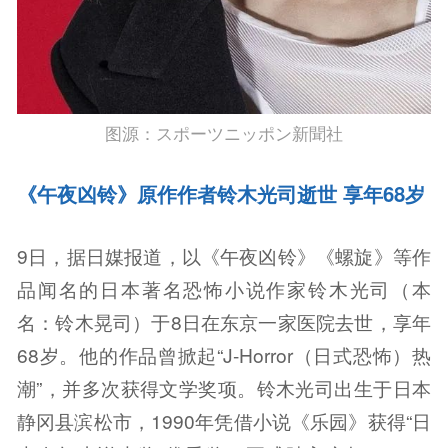
图源：スポーツニッポン新聞社
《午夜凶铃》原作作者铃木光司逝世 享年68岁
9日，据日媒报道，以《午夜凶铃》《螺旋》等作
品闻名的日本著名恐怖小说作家铃木光司（本
名：铃木晃司）于8日在东京一家医院去世，享年
68岁。他的作品曾掀起“J-Horror（日式恐怖）热
潮”，并多次获得文学奖项。铃木光司出生于日本
静冈县滨松市，1990年凭借小说《乐园》获得“日