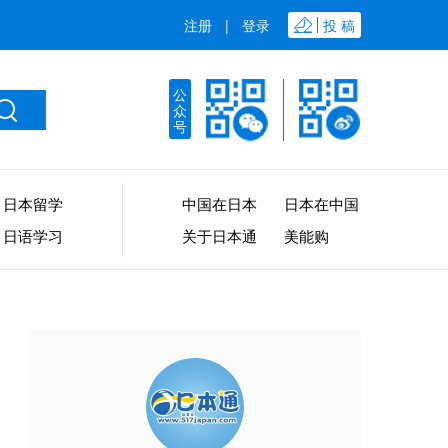
注册
|
登录
投 稿
公
众
号
日本留学
中国在日本
日本在中国
日语学习
关于日本通
美能购