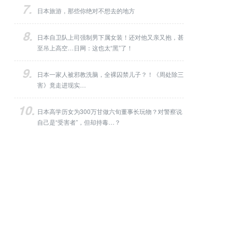
日本旅游，那些你绝对不想去的地方
日本自卫队上司强制男下属女装！还对他又亲又抱，甚
至吊上高空…日网：这也太“黑”了！
日本一家人被邪教洗脑，全裸囚禁儿子？！《周处除三
害》竟走进现实…
日本高学历女为300万甘做六旬董事长玩物？对警察说
自己是“受害者”，但却持毒…？