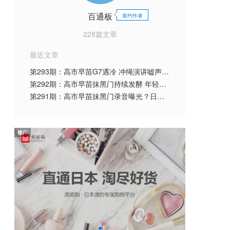
百通板
签约作者
228篇文章
最近文章
第293期：高市早苗G7遇冷 冲绳演讲嘘声一片？日本上调5倍签证费；日本国脚与人气偶像4年恋情告吹？AKB又有人剃光头？| 百通板
第292期：高市早苗抹黑门持续发酵 年轻群体支持率大跌；世界杯日本队球员现强奸犯遭抵制？任天堂新直面会发布 | 百通板
第291期：高市早苗抹黑门录音曝光？日本女性天皇支持率超七成？人口创新跌幅；岚实现最后五人合体演出 | 百通板