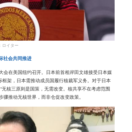
：ロイター
国际社会共同推进
审议大会在美国纽约召开。日本前首相岸田文雄接受日本媒
际框架，日本需推动成员国履行核裁军义务。对于日本
：“无核三原则是国策，无需改变。核共享不在考虑范围
实步骤推动无核世界，而非仓促改变政策。