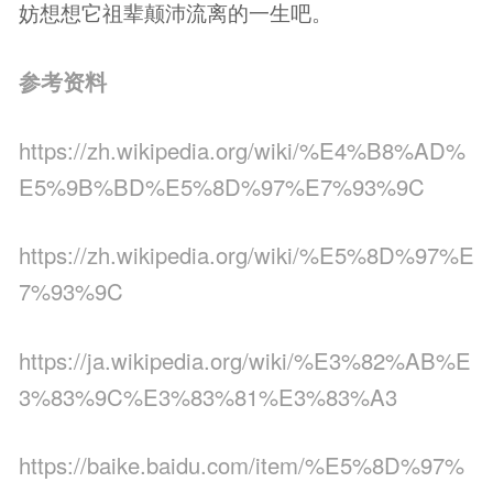
妨想想它祖辈颠沛流离的一生吧。
参考资料
https://zh.wikipedia.org/wiki/%E4%B8%AD%
E5%9B%BD%E5%8D%97%E7%93%9C
https://zh.wikipedia.org/wiki/%E5%8D%97%E
7%93%9C
https://ja.wikipedia.org/wiki/%E3%82%AB%E
3%83%9C%E3%83%81%E3%83%A3
https://baike.baidu.com/item/%E5%8D%97%