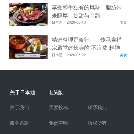
享受和牛独有的风味：脂肪带
来醇厚、甘甜与余韵
日本通
·
2026-06-16
美食
精进料理是修行——传承自禅
宗殿堂建长寺的“不浪费”精神
日本通
·
2026-05-22
美食
关于日本通
电脑版
关于我们
我要投稿
联系我们
服务条款
免责声明
版权所有