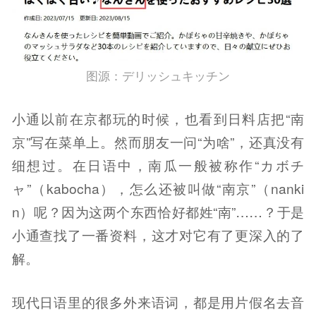
图源：デリッシュキッチン
小通以前在京都玩的时候，也看到日料店把“南
京”写在菜单上。然而朋友一问“为啥”，还真没有
细想过。在日语中，南瓜一般被称作“カボチ
ャ”（kabocha），怎么还被叫做“南京”（nanki
n）呢？因为这两个东西恰好都姓“南”……？于是
小通查找了一番资料，这才对它有了更深入的了
解。
现代日语里的很多外来语词，都是用片假名去音