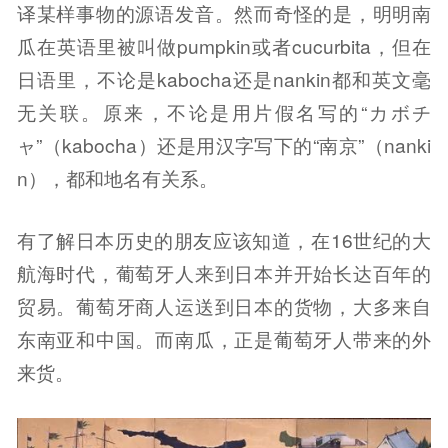
译某样事物的源语发音。然而奇怪的是，明明南
瓜在英语里被叫做pumpkin或者cucurbita，但在
日语里，不论是kabocha还是nankin都和英文毫
无关联。原来，不论是用片假名写的“カボチ
ャ”（kabocha）还是用汉字写下的“南京”（nanki
n），都和地名有关系。
有了解日本历史的朋友应该知道，在16世纪的大
航海时代，葡萄牙人来到日本并开始长达百年的
贸易。葡萄牙商人运送到日本的货物，大多来自
东南亚和中国。而南瓜，正是葡萄牙人带来的外
来货。