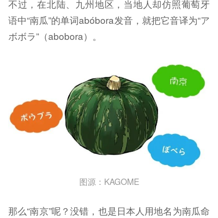
不过，在北陆、九州地区，当地人却仿照葡萄牙
语中“南瓜”的单词abóbora发音，就把它音译为“ア
ボボラ”（abobora）。
图源：KAGOME
那么“南京”呢？没错，也是日本人用地名为南瓜命