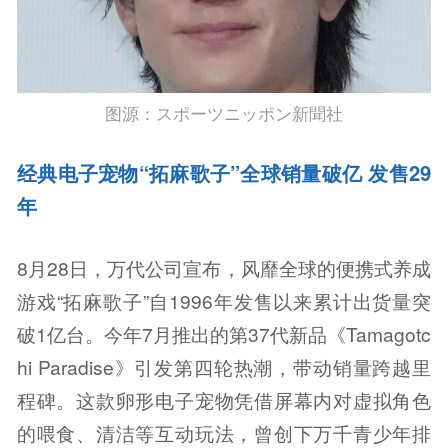
图源：スポーツニッポン新聞社
经典电子宠物“拓麻歌子”全球销量破亿 发售29
年
8月28日，万代公司宣布，风靡全球的便携式养成
游戏“拓麻歌子”自1996年发售以来累计出货量突
破1亿台。今年7月推出的第37代新品《Tamagotc
hi Paradise》引发第四轮热潮，带动销量跨越里
程碑。这款卵形电子宠物凭借屏幕内对虚拟角色
的喂食、清洁等互动玩法，曾创下万千青少年排