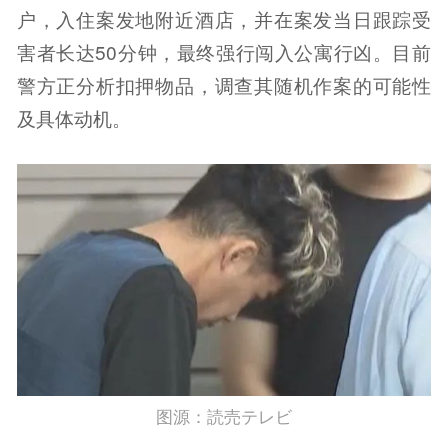
户，入住案发地附近酒店，并在案发当日跟踪受
害者长达50分钟，最终强行闯入公寓行凶。目前
警方正分析扣押物品，调查其随机作案的可能性
及具体动机。
图源：読売テレビ