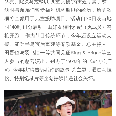
队友。此次马拉松以"儿童支援"为主题，源于横山
幼时与弟弟们曾受福利机构照顾的经历，所募款
项将全额用于儿童援助项目。活动自30日晚当地
时间8时11分启动，由好友相叶雅纪（岚成员）鸣
枪开跑。作为节目传统环节，今年还设立运动支
援、能登半岛震后重建等专项基金。总主持人上
田晋也与羽鸟慎一等共同见证King & Prince等艺
人参与的慈善演出。创办于1978年的《24小时T
V》今年以"请告诉我你的故事"为主题，通过马拉
松、特别纪录片等企划持续传递社会关怀。