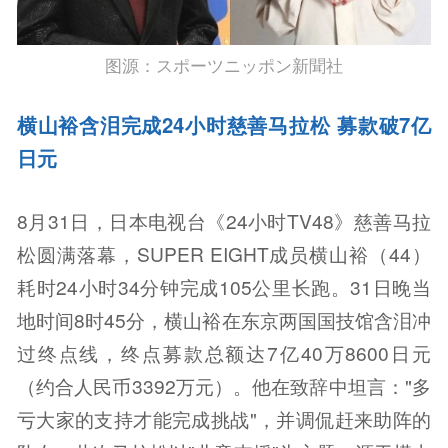
图源：スポーツニッポン新聞社
横山裕含泪完成24小时慈善马拉松 募款破7亿
日元
8月31日，日本电视台《24小时TV48》慈善马拉
松圆满落幕，SUPER EIGHT成员横山裕（44）
耗时24小时34分钟完成105公里长跑。31日晚当
地时间8时45分，横山裕在东京两国国技馆含泪冲
过终点线，终点募款总额达7亿40万8600日元
（约合人民币3392万元）。他在致辞中坦言："多
亏大家的支持才能完成挑战"，并调侃赶来助阵的