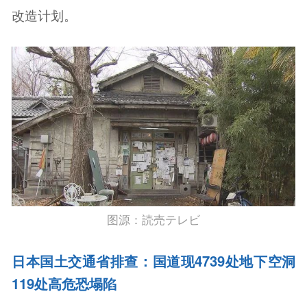
改造计划。
图源：読売テレビ
日本国土交通省排查：国道现4739处地下空洞
119处高危恐塌陷