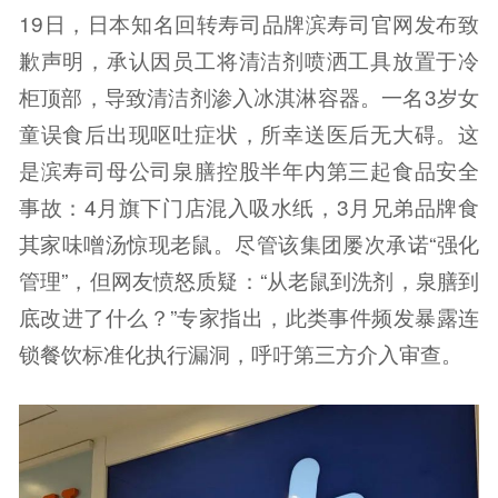
19日，日本知名回转寿司品牌滨寿司官网发布致
歉声明，承认因员工将清洁剂喷洒工具放置于冷
柜顶部，导致清洁剂渗入冰淇淋容器。一名3岁女
童误食后出现呕吐症状，所幸送医后无大碍。这
是滨寿司母公司泉膳控股半年内第三起食品安全
事故：4月旗下门店混入吸水纸，3月兄弟品牌食
其家味噌汤惊现老鼠。尽管该集团屡次承诺“强化
管理”，但网友愤怒质疑：“从老鼠到洗剂，泉膳到
底改进了什么？”专家指出，此类事件频发暴露连
锁餐饮标准化执行漏洞，呼吁第三方介入审查。