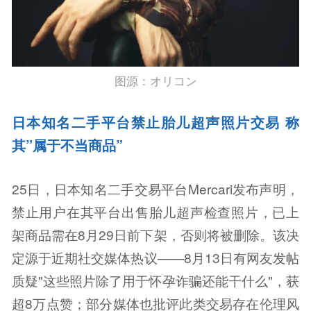
图源：オリコン
日本知名二手平台禁止胎儿超声照片交易 称
其”属于不当商品”
25日，日本知名二手交易平台Mercari发布声明，
禁止用户在其平台出售胎儿超声检查照片，已上
架商品需在8月29日前下架，否则将被删除。该决
定源于近期社交媒体热议——8月13日有网友发帖
质疑"这些照片除了用于怀孕诈骗还能干什么"，获
超8万点赞；部分媒体也批评此类交易存在伦理风