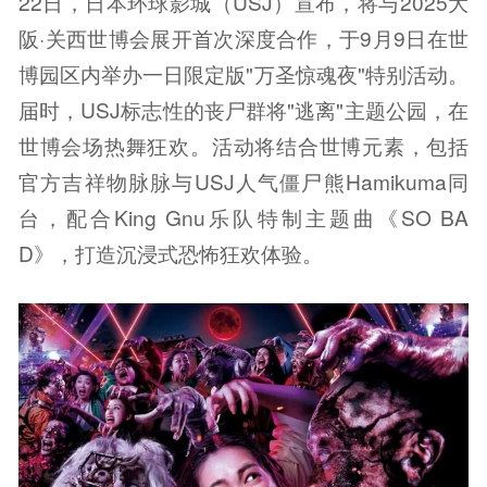
22日，日本环球影城（USJ）宣布，将与2025大
阪·关西世博会展开首次深度合作，于9月9日在世
博园区内举办一日限定版"万圣惊魂夜"特别活动。
届时，USJ标志性的丧尸群将"逃离"主题公园，在
世博会场热舞狂欢。活动将结合世博元素，包括
官方吉祥物脉脉与USJ人气僵尸熊Hamikuma同
台，配合King Gnu乐队特制主题曲《SO BA
D》，打造沉浸式恐怖狂欢体验。