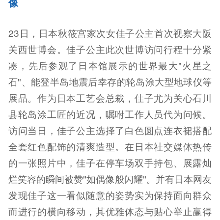
像
23日，日本秋筱宫家次女佳子公主首次视察大阪
关西世博会。佳子公主此次世博访问行程十分紧
凑，先后参观了日本馆展示的世界最大"火星之
石"、能登半岛地震后幸存的轮岛涂大型地球仪等
展品。作为日本工艺会总裁，佳子尤为关心石川
县轮岛涂工匠的近况，嘱咐工作人员代为问候。
访问当日，佳子公主选择了白色圆点连衣裙搭配
全套红色配饰的清爽造型。在日本社交媒体热传
的一张照片中，佳子在停车场双手持包、展露灿
烂笑容的瞬间被赞"如偶像般闪耀"。并有日本网友
发现佳子这一看似随意的姿势实为保持面向群众
而进行的横向移动，其优雅体态与贴心举止赢得