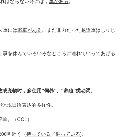
ければならない時には，
車がある
。
」
ス軍には
戦車がある
。まだ非力だった越盟軍はじりじ
仕事を休んでいろいろなところに連れていってあげる
或宠物时，多使用“饲养”、“养殖”类动词。
能体现日语表达的多样性。
绵羊。（CCL）
00匹近く（
持っている
／
飼っている
)。