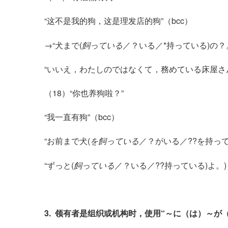
“这不是我的狗，这是理发店的狗”（bcc）
→“犬まで(
飼っている
／？いる／*持っている)の？
“いいえ，わたしのではなくて，務めている床屋さ
（18）“你也养狗啦？”
“我一直有狗”（bcc）
“お前まで犬(
を飼っている
／？がいる／??を持って
“ずっと(
飼っている
／？いる／??持っている)よ。)
3. 领有者是组织或机构时，使用“～に（は）～が