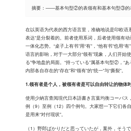
摘要：——基本句型②的表领有和基本句型③的
在以英语为代表的西方语言里，准确地说是印欧语系
表达”是分裂着的。前者使用系词，后者使用领有动词
一体化态势。“桌子上有书”用“有”，“他有书”也用
语言的影响，对于一大部分“领有”现象，人们开始使
る”争地盘的局面。“持っている”属基本句型②，“
内部各自存在的“存在”和“领有”的“统一”与“撕裂”。
1.领有者是个人，被领有者是可以自由转让的物体时
使用少納言查阅現代日本語書き言葉均衡コーパス，“
例（9）至例（12）四个例句。大家想一下它们各
是用来“对付现状”。
（1）野郎ばかりだと思っていたが，案外，そう