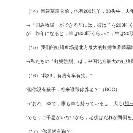
（14）围建草库仑前，他有200只羊，30头牛，去年
→「囲み牧場」ができる前には，彼は羊を200匹く
が，昨年になると，羊は600匹くらいに，牛は30
（15）我们的虹鳟鱼场是北方最大的虹鳟鱼养殖基
→私たちの「虹鱒漁場」は，中国北方最大の虹鱒養
（16）“我33，有房有车有狗。”
“但你没有孩子，将来谁帮你养老？”（BCC）
→“おれ，33で，家も車も持っているし，犬も(
飼
“でも，ご子息がいないから，老後はだれが面倒を
（17）“你居然有狗？”