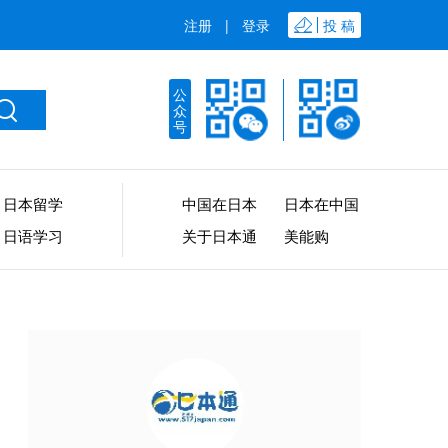
注册
|
登录
投 稿
公
众
号
日本留学
中国在日本
日本在中国
日语学习
关于日本通
美能购