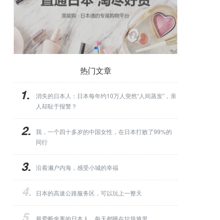
热门文章
消失的日本人：日本每年约10万人突然“人间蒸发”，亲
人却耻于报警？
我，一个四十多岁的中国女性，在日本打败了99%的
同行
沿着濑户内海，感受小城的幸福
日本的高速公路服务区，可以玩上一整天
最爱断舍离的日本人，每天都睡在垃圾堆里