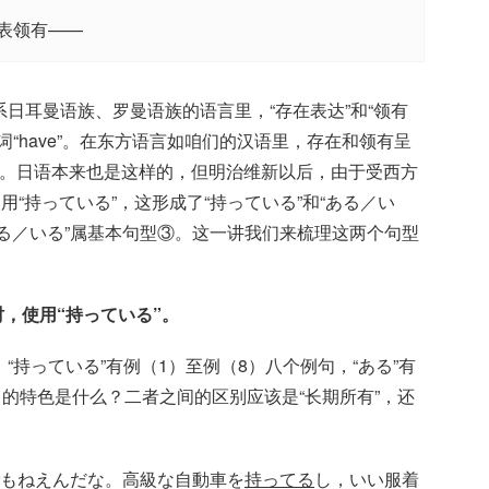
表领有——
日耳曼语族、罗曼语族的语言里，“存在表达”和“领有
“have”。在东方语言如咱们的汉语里，存在和领有呈
“有”。日语本来也是这样的，但明治维新以后，由于受西方
用“持っている”，这形成了“持っている”和“ある／い
ある／いる”属基本句型③。这一讲我们来梳理这两个句型
，使用“持っている”。
持っている”有例（1）至例（8）八个例句，“ある”有
自的特色是什么？二者之间的区别应该是“长期所有”，还
でもねえんだな。高級な自動車を
持ってる
し，いい服着