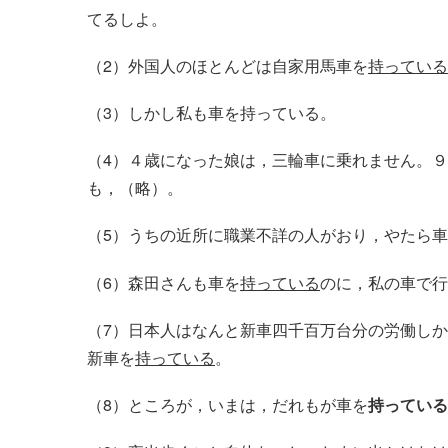
てるしよ。
（2）外国人のほとんどは自家用馬車を
持っている
（3）しかし私も車を持っている。
（4）４歳になった娘は，三輪車に乗れません。
も，（略）。
（5）うちの近所に職業不詳の人がおり，やたら
（6）森田さんも車を
持っている
のに，私の車で行
（7）日本人はなんと新車四千百万台分の労働しか
新車を
持っている
。
（8）ところが，いまは，だれもが車を
持っている