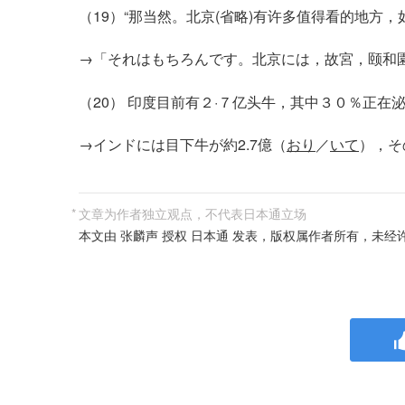
（19）“那当然。北京(省略)有许多值得看的地方
→「それはもちろんです。北京には，故宮，颐和
（20） 印度目前有２·７亿头牛，其中３０％正在
→インドには目下牛が約2.7億（
おり
／
いて
），そ
*
文章为作者独立观点，不代表日本通立场
本文由 张麟声 授权 日本通 发表，版权属作者所有，未