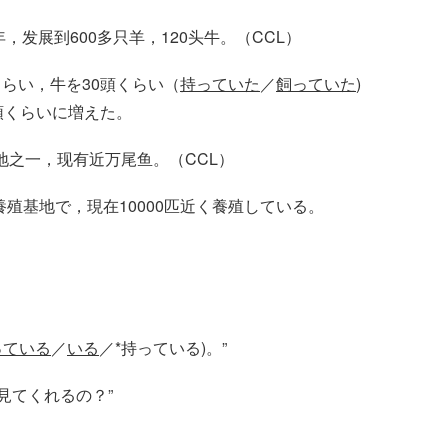
，发展到600多只羊，120头牛。（CCL）
らい，牛を30頭くらい（
持っていた
／
飼っていた
)
頭くらいに増えた。
地之一，现有近万尾鱼。（CCL）
殖基地で，現在10000匹近く養殖している。
っている
／
いる
／*
持っている
)。”
見てくれるの？”