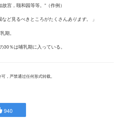
，如故宫，颐和园等等。”（作例）
園など見るべきところがたくさん
あります
。 」
泌乳期。
の30％は哺乳期に入っている。
经许可，严禁通过任何形式转载。
940