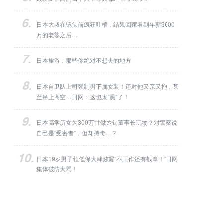
日本大叔在镜头前疯狂吐槽，结果回家看到年薪3600
万的老婆之后…
日本旅游，那些你绝对不想去的地方
日本自卫队上司强制男下属女装！还对他又亲又抱，甚
至吊上高空…日网：这也太“黑”了！
日本高学历女为300万甘做六旬董事长玩物？对警察说
自己是“受害者”，但却持毒…？
日本19岁男子领低保大肆炫耀“不工作还有钱拿！”日网
集体破防大骂！