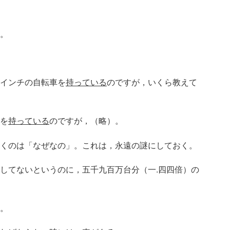
。
９インチの自転車を
持っている
のですが，いくら教えて
車を
持っている
のですが，（略）。
くのは「なぜなの」。これは，永遠の謎にしておく。
してないというのに，五千九百万台分（一.四四倍）の
。