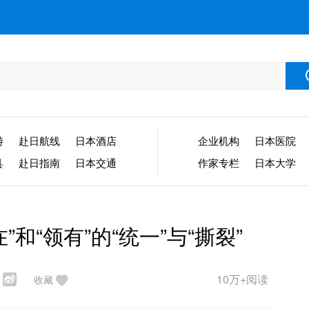
游
赴日航线
日本酒店
企业机构
日本医院
县
赴日指南
日本交通
作家专栏
日本大学
”和“领有”的“统一”与“撕裂”
10万+阅读
收藏