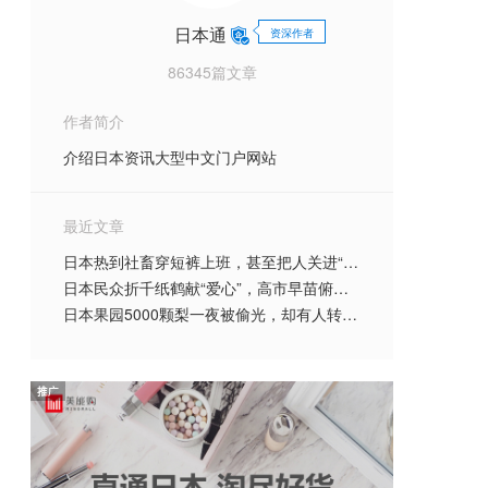
日本通
资深作者
86345篇文章
作者简介
介绍日本资讯大型中文门户网站
最近文章
日本热到社畜穿短裤上班，甚至把人关进“冰箱”？！日本人为了续命到底有多拼…
日本民众折千纸鹤献“爱心”，高市早苗俯瞰灾区感叹“活着真好”？！熊本哀嚎：都是废
日本果园5000颗梨一夜被偷光，却有人转头在二手平台卖？！果农大哭：我不干了！