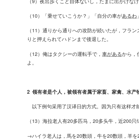
（9）夜出歩くこと自体ないし，たまに出かけな
（10）「乗せていこうか？」「自分の車が
あるわ
（11）通りから通りへの攻防が続いたが，フラン
りと押えられてハドンまで後退した。
（12）俺はタクシーの運転手で，
車がある
から，
よ。
2 领有者是个人，被领有者属于家畜、家禽、水产物
以下例句采用了汉译日的方式。因为只有这样才
（13）海拉老人有20多匹马，20多头牛，近200只
→ハイラ老人は，馬を20数頭，牛を20数頭，羊を2