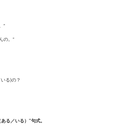
。”
んの。”
いる)の？
（ある／いる）”句式。