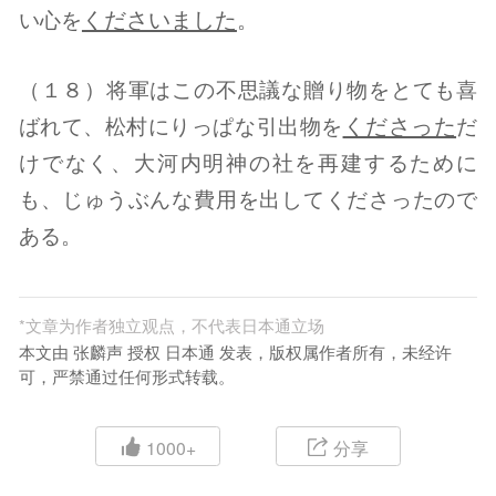
くださいました
い心を
。
（１８）将軍はこの不思議な贈り物をとても喜
くださった
ばれて、松村にりっぱな引出物を
だ
けでなく、大河内明神の社を再建するために
も、じゅうぶんな費用を出してくださったので
ある。
*
文章为作者独立观点，不代表日本通立场
本文由 张麟声 授权 日本通 发表，版权属作者所有，未经许
可，严禁通过任何形式转载。
1000+
分享