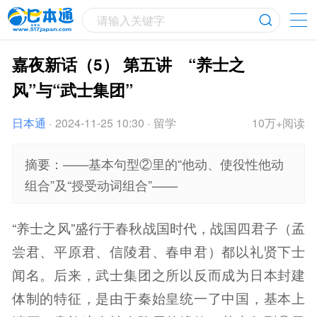
请输入关键字
嘉夜新话（5） 第五讲 “养士之
风”与“武士集团”
日本通
·
2024-11-25 10:30
·
留学
10万+阅读
摘要：——基本句型②里的“他动、使役性他动
组合”及“授受动词组合”——
“养士之风”盛行于春秋战国时代，战国四君子（孟
尝君、平原君、信陵君、春申君）都以礼贤下士
闻名。后来，武士集团之所以反而成为日本封建
体制的特征，是由于秦始皇统一了中国，基本上