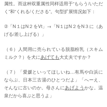
属性。而这种双重属性同样适用于“もらう/いただ
く”和“くれる/くださる”。句型扩展情况如下：
②「N１はN２をVt」→「N１はN２をN３に（あ
げる/差し上げる）」
（６）人間用に売られている脱脂粉乳（スキム
あげても
ミルク？）を犬に
大丈夫ですか？
（７）「愛媛といってほしいね…有馬や白浜に
ならぶ、日本三古湯のひとつだよ」「へーえ、
あげよう
そんなに古いのか。母さんに
かな。温
泉だから喜ぶと思うよ」