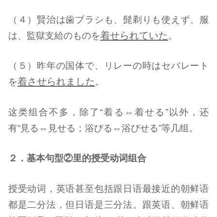
（４）賢治は歯ブラシも、髭剃りも使えず、服
着せられていた
は、監獄支給のものを
。
（５）昨年の国体で、リレーの時はセパレート
着させられました
を
。
这类组合不多，除了“着る⇔着せる”以外，还
有“見る⇔見せる；浴びる⇔浴びせる”等几组。
２．基本句型②里的授受动词组合
授受动词，英语甚至包括跟日语最接近的朝鲜语
都是二分法，但日语是三分法。跟英语、朝鲜语