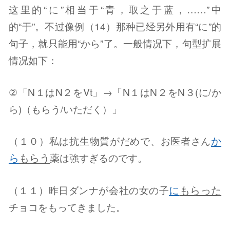
这里的“に”相当于“青，取之于蓝，……”中
的“于”。不过像例（14）那种已经另外用有“に”的
句子，就只能用“から”了。一般情况下，句型扩展
情况如下：
②「N１はN２をVt」→「N１はN２をN３(に/か
ら)（もらう/いただく）」
か
（１０）私は抗生物質がだめで、お医者さん
ら
もらう
薬は強すぎるのです。
に
もらった
（１１）昨日ダンナが会社の女の子
チョコをもってきました。