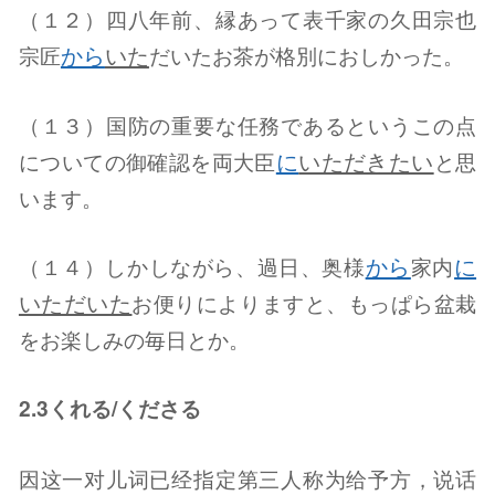
（１２）四八年前、縁あって表千家の久田宗也
から
いた
宗匠
だいたお茶が格別におしかった。
（１３）国防の重要な任務であるというこの点
に
いただきたい
についての御確認を両大臣
と思
います。
から
に
（１４）しかしながら、過日、奥様
家内
いただいた
お便りによりますと、もっぱら盆栽
をお楽しみの毎日とか。
2.3くれる/くださる
因这一对儿词已经指定第三人称为给予方，说话