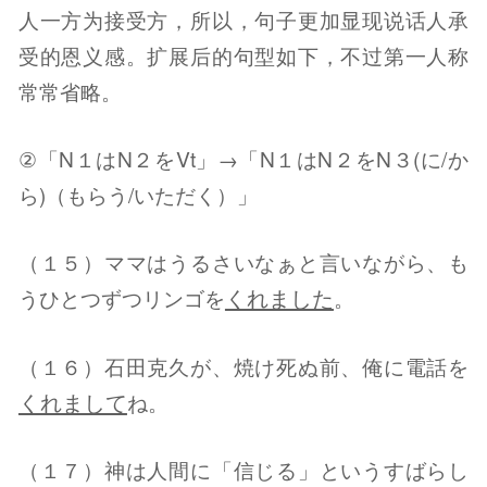
人一方为接受方，所以，句子更加显现说话人承
受的恩义感。扩展后的句型如下，不过第一人称
常常省略。
②「N１はN２をVt」→「N１はN２をN３(に/か
ら)（もらう/いただく）」
（１５）ママはうるさいなぁと言いながら、も
くれました
うひとつずつリンゴを
。
（１６）石田克久が、焼け死ぬ前、俺に電話を
くれまして
ね。
（１７）神は人間に「信じる」というすばらし