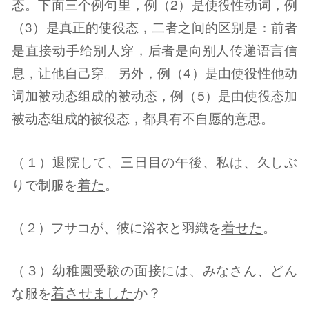
态。下面三个例句里，例（2）是使役性动词，例
（3）是真正的使役态，二者之间的区别是：前者
是直接动手给别人穿，后者是向别人传递语言信
息，让他自己穿。另外，例（4）是由使役性他动
词加被动态组成的被动态，例（5）是由使役态加
被动态组成的被役态，都具有不自愿的意思。
（１）退院して、三日目の午後、私は、久しぶ
着た
りで制服を
。
着せた
（２）フサコが、彼に浴衣と羽織を
。
（３）幼稚園受験の面接には、みなさん、どん
着させました
か？
な服を