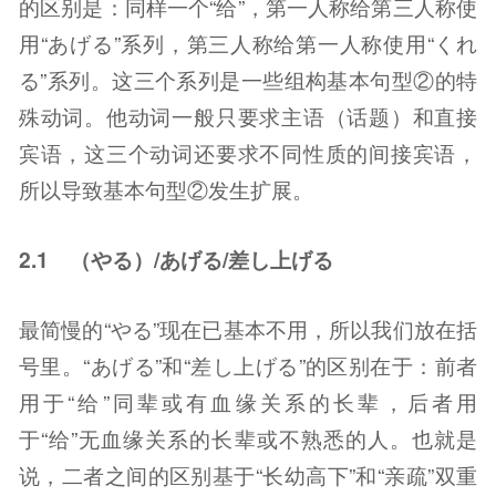
的区别是：同样一个“给”，第一人称给第三人称使
用“あげる”系列，第三人称给第一人称使用“くれ
る”系列。这三个系列是一些组构基本句型②的特
殊动词。他动词一般只要求主语（话题）和直接
宾语，这三个动词还要求不同性质的间接宾语，
所以导致基本句型②发生扩展。
2.1 （やる）/あげる/差し上げる
最简慢的“やる”现在已基本不用，所以我们放在括
号里。“あげる”和“差し上げる”的区别在于：前者
用于“给”同辈或有血缘关系的长辈，后者用
于“给”无血缘关系的长辈或不熟悉的人。也就是
说，二者之间的区别基于“长幼高下”和“亲疏”双重