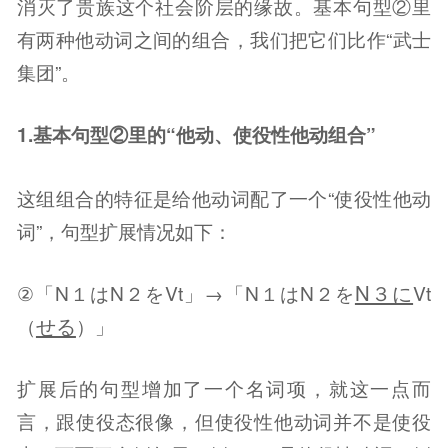
消灭了贵族这个社会阶层的缘故。基本句型②里
有两种他动词之间的组合，我们把它们比作“武士
集团”。
1.基本句型②里的“他动、使役性他动组合”
这组组合的特征是给他动词配了一个“使役性他动
词”，句型扩展情况如下：
N３に
②「N１はN２をVt」→「N１はN２を
Vt
せる
（
）」
扩展后的句型增加了一个名词项，就这一点而
言，跟使役态很像，但使役性他动词并不是使役